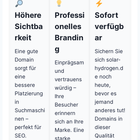
Höhere
Professi
Sofort
Sichtba
onelles
verfügb
rkeit
Brandin
ar
g
Eine gute
Sichern Sie
Domain
sich solar-
Einprägsam
sorgt für
hydrogen.d
und
eine
e noch
vertrauens
bessere
heute,
würdig –
Platzierung
bevor es
Ihre
in
jemand
Besucher
Suchmaschi
anderes tut!
erinnern
nen –
Domains in
sich an Ihre
perfekt für
dieser
Marke. Eine
SEO.
Qualität
starke