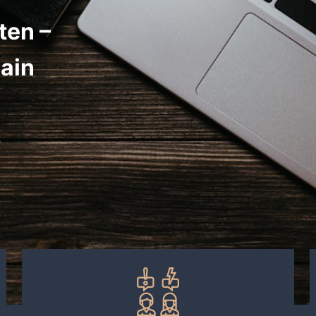
ten –
ain