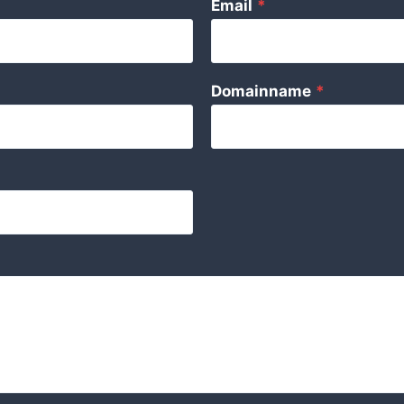
Email
*
Domainname
*