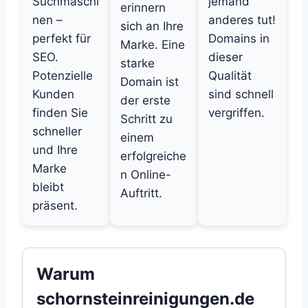
Suchmaschi
jemand
erinnern
nen –
anderes tut!
sich an Ihre
perfekt für
Domains in
Marke. Eine
SEO.
dieser
starke
Potenzielle
Qualität
Domain ist
Kunden
sind schnell
der erste
finden Sie
vergriffen.
Schritt zu
schneller
einem
und Ihre
erfolgreiche
Marke
n Online-
bleibt
Auftritt.
präsent.
Warum
schornsteinreinigungen.de