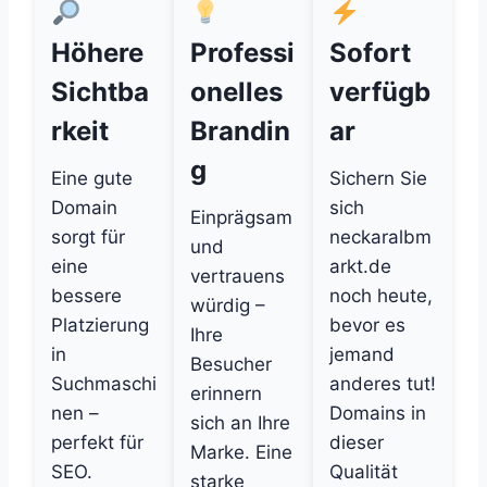
Höhere
Professi
Sofort
Sichtba
onelles
verfügb
rkeit
Brandin
ar
g
Eine gute
Sichern Sie
Domain
sich
Einprägsam
sorgt für
neckaralbm
und
eine
arkt.de
vertrauens
bessere
noch heute,
würdig –
Platzierung
bevor es
Ihre
in
jemand
Besucher
Suchmaschi
anderes tut!
erinnern
nen –
Domains in
sich an Ihre
perfekt für
dieser
Marke. Eine
SEO.
Qualität
starke