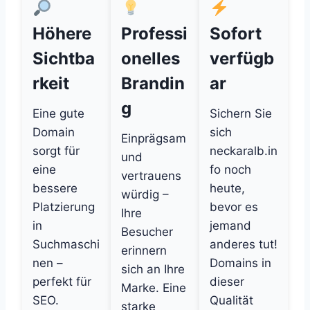
Höhere
Professi
Sofort
Sichtba
onelles
verfügb
rkeit
Brandin
ar
g
Eine gute
Sichern Sie
Domain
sich
Einprägsam
sorgt für
neckaralb.in
und
eine
fo noch
vertrauens
bessere
heute,
würdig –
Platzierung
bevor es
Ihre
in
jemand
Besucher
Suchmaschi
anderes tut!
erinnern
nen –
Domains in
sich an Ihre
perfekt für
dieser
Marke. Eine
SEO.
Qualität
starke