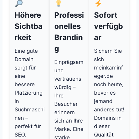
Höhere
Professi
Sofort
Sichtba
onelles
verfügb
rkeit
Brandin
ar
g
Eine gute
Sichern Sie
Domain
sich
Einprägsam
sorgt für
meinkaminf
und
eine
eger.de
vertrauens
bessere
noch heute,
würdig –
Platzierung
bevor es
Ihre
in
jemand
Besucher
Suchmaschi
anderes tut!
erinnern
nen –
Domains in
sich an Ihre
perfekt für
dieser
Marke. Eine
SEO.
Qualität
starke