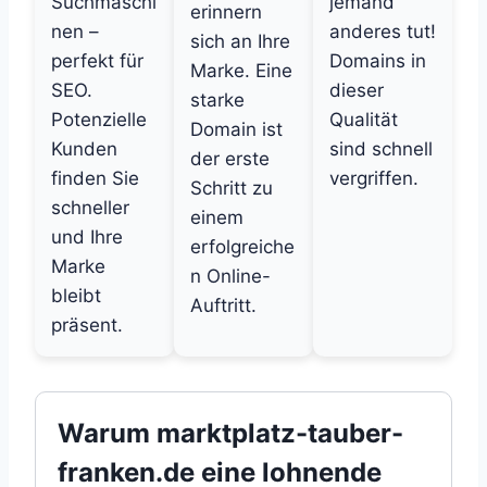
Suchmaschi
jemand
erinnern
nen –
anderes tut!
sich an Ihre
perfekt für
Domains in
Marke. Eine
SEO.
dieser
starke
Potenzielle
Qualität
Domain ist
Kunden
sind schnell
der erste
finden Sie
vergriffen.
Schritt zu
schneller
einem
und Ihre
erfolgreiche
Marke
n Online-
bleibt
Auftritt.
präsent.
Warum marktplatz-tauber-
franken.de eine lohnende