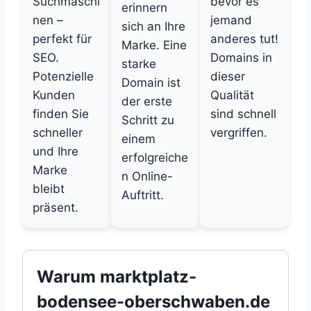
Suchmaschi
bevor es
erinnern
nen –
jemand
sich an Ihre
perfekt für
anderes tut!
Marke. Eine
SEO.
Domains in
starke
Potenzielle
dieser
Domain ist
Kunden
Qualität
der erste
finden Sie
sind schnell
Schritt zu
schneller
vergriffen.
einem
und Ihre
erfolgreiche
Marke
n Online-
bleibt
Auftritt.
präsent.
Warum marktplatz-
bodensee-oberschwaben.de