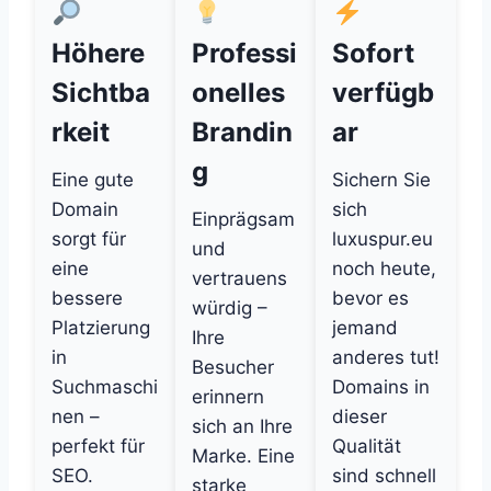
Höhere
Professi
Sofort
Sichtba
onelles
verfügb
rkeit
Brandin
ar
g
Eine gute
Sichern Sie
Domain
sich
Einprägsam
sorgt für
luxuspur.eu
und
eine
noch heute,
vertrauens
bessere
bevor es
würdig –
Platzierung
jemand
Ihre
in
anderes tut!
Besucher
Suchmaschi
Domains in
erinnern
nen –
dieser
sich an Ihre
perfekt für
Qualität
Marke. Eine
SEO.
sind schnell
starke