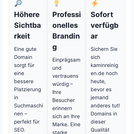
Höhere
Professi
Sofort
Sichtba
onelles
verfügb
rkeit
Brandin
ar
g
Eine gute
Sichern Sie
Domain
sich
Einprägsam
sorgt für
kaminreinig
und
eine
en.de noch
vertrauens
bessere
heute,
würdig –
Platzierung
bevor es
Ihre
in
jemand
Besucher
Suchmaschi
anderes tut!
erinnern
nen –
Domains in
sich an Ihre
perfekt für
dieser
Marke. Eine
SEO.
Qualität
starke