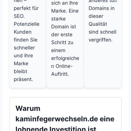
nen –
anderes tut!
sich an Ihre
perfekt für
Domains in
Marke. Eine
SEO.
dieser
starke
Potenzielle
Qualität
Domain ist
Kunden
sind schnell
der erste
finden Sie
vergriffen.
Schritt zu
schneller
einem
und Ihre
erfolgreiche
Marke
n Online-
bleibt
Auftritt.
präsent.
Warum
kaminfegerwechseln.de eine
lohnende Investition ist