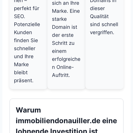
nen –
Domains in
sich an Ihre
perfekt für
dieser
Marke. Eine
SEO.
Qualität
starke
Potenzielle
sind schnell
Domain ist
Kunden
vergriffen.
der erste
finden Sie
Schritt zu
schneller
einem
und Ihre
erfolgreiche
Marke
n Online-
bleibt
Auftritt.
präsent.
Warum
immobiliendonauiller.de eine
lohnende Investition ist