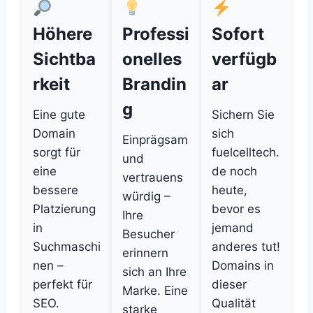
Höhere
Professi
Sofort
Sichtba
onelles
verfügb
rkeit
Brandin
ar
g
Eine gute
Sichern Sie
Domain
sich
Einprägsam
sorgt für
fuelcelltech.
und
eine
de noch
vertrauens
bessere
heute,
würdig –
Platzierung
bevor es
Ihre
in
jemand
Besucher
Suchmaschi
anderes tut!
erinnern
nen –
Domains in
sich an Ihre
perfekt für
dieser
Marke. Eine
SEO.
Qualität
starke