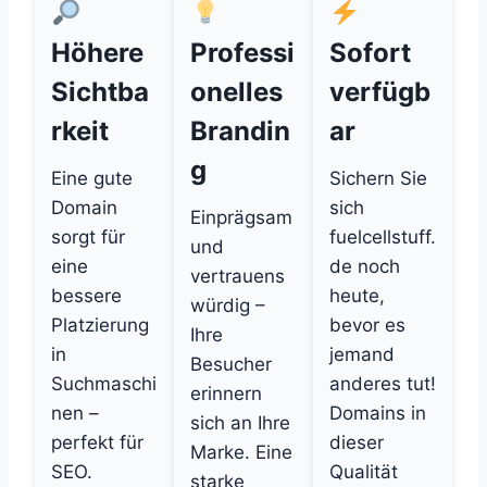
Höhere
Professi
Sofort
Sichtba
onelles
verfügb
rkeit
Brandin
ar
g
Eine gute
Sichern Sie
Domain
sich
Einprägsam
sorgt für
fuelcellstuff.
und
eine
de noch
vertrauens
bessere
heute,
würdig –
Platzierung
bevor es
Ihre
in
jemand
Besucher
Suchmaschi
anderes tut!
erinnern
nen –
Domains in
sich an Ihre
perfekt für
dieser
Marke. Eine
SEO.
Qualität
starke