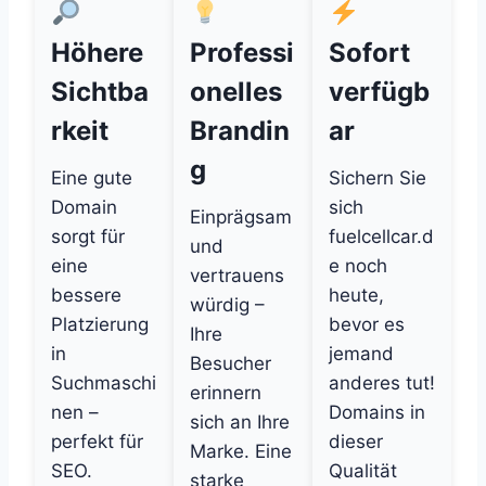
Höhere
Professi
Sofort
Sichtba
onelles
verfügb
rkeit
Brandin
ar
g
Eine gute
Sichern Sie
Domain
sich
Einprägsam
sorgt für
fuelcellcar.d
und
eine
e noch
vertrauens
bessere
heute,
würdig –
Platzierung
bevor es
Ihre
in
jemand
Besucher
Suchmaschi
anderes tut!
erinnern
nen –
Domains in
sich an Ihre
perfekt für
dieser
Marke. Eine
SEO.
Qualität
starke