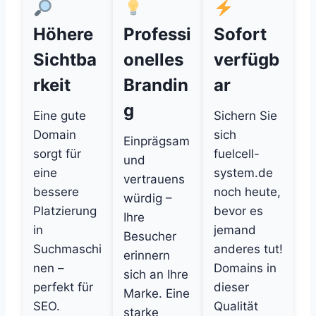
Höhere
Professi
Sofort
Sichtba
onelles
verfügb
rkeit
Brandin
ar
g
Eine gute
Sichern Sie
Domain
sich
Einprägsam
sorgt für
fuelcell-
und
eine
system.de
vertrauens
bessere
noch heute,
würdig –
Platzierung
bevor es
Ihre
in
jemand
Besucher
Suchmaschi
anderes tut!
erinnern
nen –
Domains in
sich an Ihre
perfekt für
dieser
Marke. Eine
SEO.
Qualität
starke