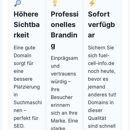
Höhere
Professi
Sofort
Sichtba
onelles
verfügb
rkeit
Brandin
ar
g
Eine gute
Sichern Sie
Domain
sich fuel-
Einprägsam
sorgt für
cell-info.de
und
eine
noch heute,
vertrauens
bessere
bevor es
würdig –
Platzierung
jemand
Ihre
in
anderes tut!
Besucher
Suchmaschi
Domains in
erinnern
nen –
dieser
sich an Ihre
perfekt für
Qualität
Marke. Eine
SEO.
sind schnell
starke