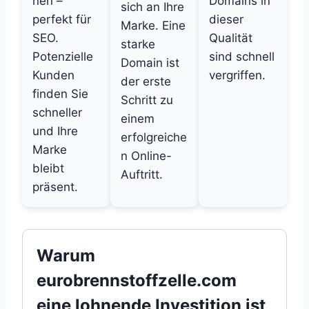
nen –
Domains in
sich an Ihre
perfekt für
dieser
Marke. Eine
SEO.
Qualität
starke
Potenzielle
sind schnell
Domain ist
Kunden
vergriffen.
der erste
finden Sie
Schritt zu
schneller
einem
und Ihre
erfolgreiche
Marke
n Online-
bleibt
Auftritt.
präsent.
Warum
eurobrennstoffzelle.com
eine lohnende Investition ist