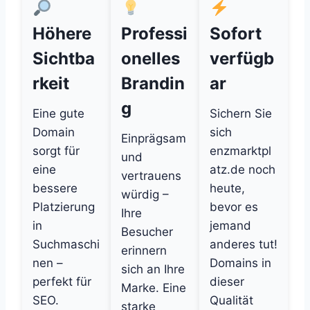
Höhere
Professi
Sofort
Sichtba
onelles
verfügb
rkeit
Brandin
ar
g
Eine gute
Sichern Sie
Domain
sich
Einprägsam
sorgt für
enzmarktpl
und
eine
atz.de noch
vertrauens
bessere
heute,
würdig –
Platzierung
bevor es
Ihre
in
jemand
Besucher
Suchmaschi
anderes tut!
erinnern
nen –
Domains in
sich an Ihre
perfekt für
dieser
Marke. Eine
SEO.
Qualität
starke