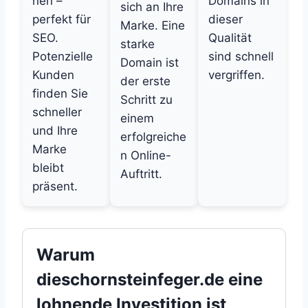
nen –
Domains in
sich an Ihre
perfekt für
dieser
Marke. Eine
SEO.
Qualität
starke
Potenzielle
sind schnell
Domain ist
Kunden
vergriffen.
der erste
finden Sie
Schritt zu
schneller
einem
und Ihre
erfolgreiche
Marke
n Online-
bleibt
Auftritt.
präsent.
Warum
dieschornsteinfeger.de eine
lohnende Investition ist