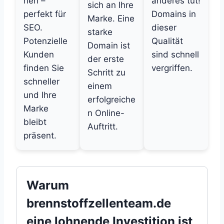
nen –
anderes tut!
sich an Ihre
perfekt für
Domains in
Marke. Eine
SEO.
dieser
starke
Potenzielle
Qualität
Domain ist
Kunden
sind schnell
der erste
finden Sie
vergriffen.
Schritt zu
schneller
einem
und Ihre
erfolgreiche
Marke
n Online-
bleibt
Auftritt.
präsent.
Warum
brennstoffzellenteam.de
eine lohnende Investition ist