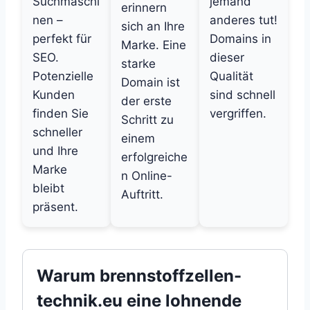
Suchmaschi
jemand
erinnern
nen –
anderes tut!
sich an Ihre
perfekt für
Domains in
Marke. Eine
SEO.
dieser
starke
Potenzielle
Qualität
Domain ist
Kunden
sind schnell
der erste
finden Sie
vergriffen.
Schritt zu
schneller
einem
und Ihre
erfolgreiche
Marke
n Online-
bleibt
Auftritt.
präsent.
Warum brennstoffzellen-
technik.eu eine lohnende