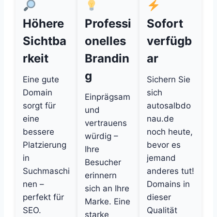
Höhere
Professi
Sofort
Sichtba
onelles
verfügb
rkeit
Brandin
ar
g
Eine gute
Sichern Sie
Domain
sich
Einprägsam
sorgt für
autosalbdo
und
eine
nau.de
vertrauens
bessere
noch heute,
würdig –
Platzierung
bevor es
Ihre
in
jemand
Besucher
Suchmaschi
anderes tut!
erinnern
nen –
Domains in
sich an Ihre
perfekt für
dieser
Marke. Eine
SEO.
Qualität
starke