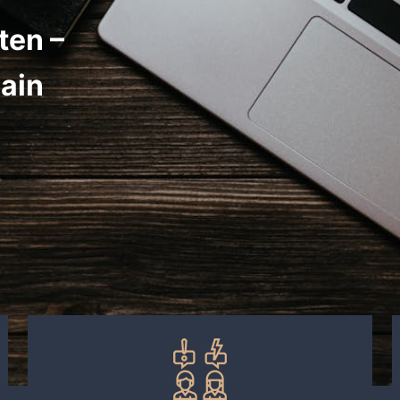
ten –
ain