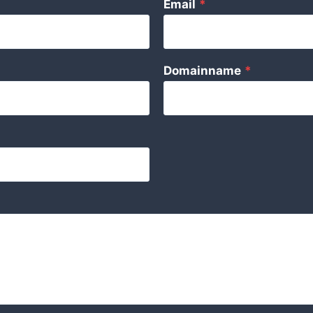
Email
*
Domainname
*