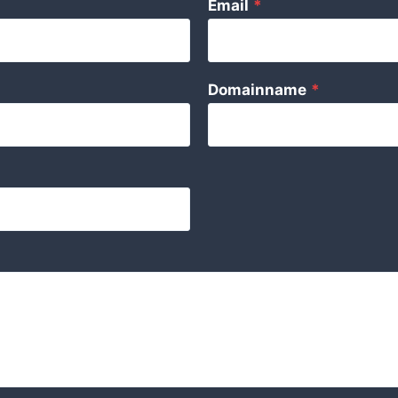
Email
*
Domainname
*