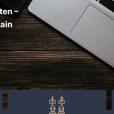
ten –
ain