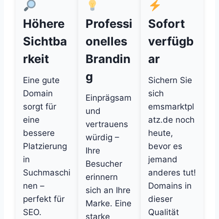
Höhere
Professi
Sofort
Sichtba
onelles
verfügb
rkeit
Brandin
ar
g
Eine gute
Sichern Sie
Domain
sich
Einprägsam
sorgt für
emsmarktpl
und
eine
atz.de noch
vertrauens
bessere
heute,
würdig –
Platzierung
bevor es
Ihre
in
jemand
Besucher
Suchmaschi
anderes tut!
erinnern
nen –
Domains in
sich an Ihre
perfekt für
dieser
Marke. Eine
SEO.
Qualität
starke